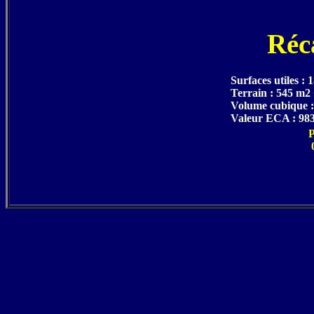
Réc
Surfaces utiles :
Terrain : 545 m2 
Volume cubique 
Valeur ECA : 983
P