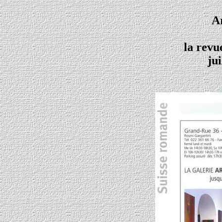
Ar
la revu
jui