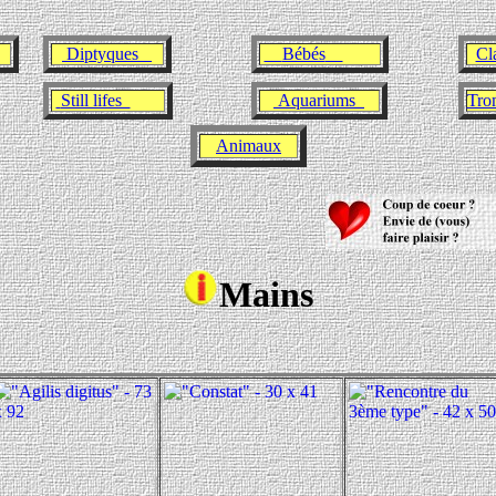
Diptyques
Bébés
Cl
Still lifes
Aquariums
Trom
Animaux
Mains