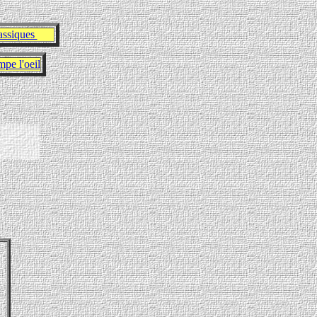
assiques
pe l'oeil