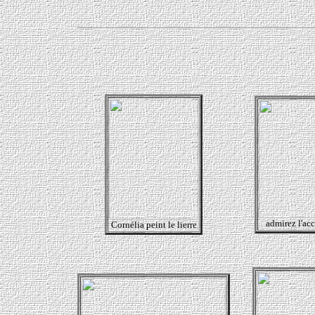
admirez l'acc
Cornélia peint le lierre